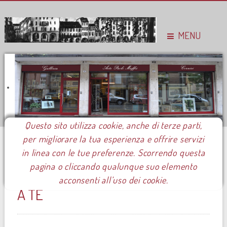
MENU
Questo sito utilizza cookie, anche di terze parti,
per migliorare la tua esperienza e offrire servizi
Sei qui:
Home
Pubblicazioni
Monografie
Luca Dall'Olio
in linea con le tue preferenze. Scorrendo questa
pagina o cliccando qualunque suo elemento
LUCA DALL'0LIO: PENSO SOLO
acconsenti all’uso dei cookie.
A TE