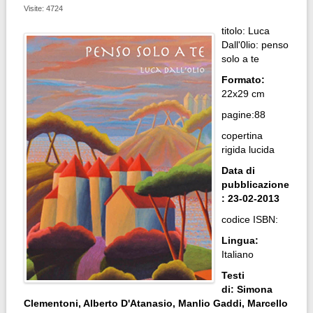
Visite: 4724
titolo: Luca
Dall'0lio: penso
solo a te
Formato:
22x29 cm
pagine:88
copertina
rigida lucida
Data di
pubblicazione
: 23-02-2013
codice ISBN:
Lingua:
Italiano
Testi
di: Simona
Clementoni, Alberto D'Atanasio, Manlio Gaddi, Marcello