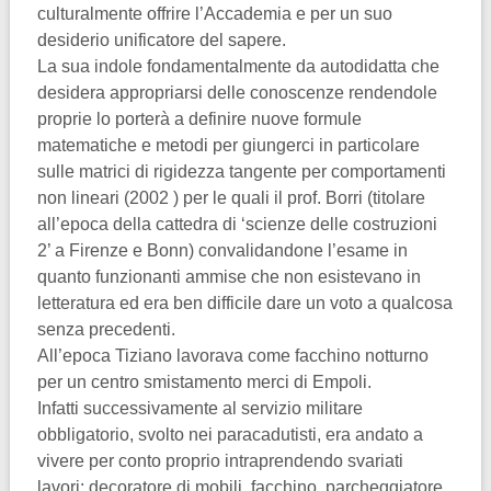
culturalmente offrire l’Accademia e per un suo
desiderio unificatore del sapere.
La sua indole fondamentalmente da autodidatta che
desidera appropriarsi delle conoscenze rendendole
proprie lo porterà a definire nuove formule
matematiche e metodi per giungerci in particolare
sulle matrici di rigidezza tangente per comportamenti
non lineari (2002 ) per le quali il prof. Borri (titolare
all’epoca della cattedra di ‘scienze delle costruzioni
2’ a Firenze e Bonn) convalidandone l’esame in
quanto funzionanti ammise che non esistevano in
letteratura ed era ben difficile dare un voto a qualcosa
senza precedenti.
All’epoca Tiziano lavorava come facchino notturno
per un centro smistamento merci di Empoli.
Infatti successivamente al servizio militare
obbligatorio, svolto nei paracadutisti, era andato a
vivere per conto proprio intraprendendo svariati
lavori: decoratore di mobili, facchino, parcheggiatore,