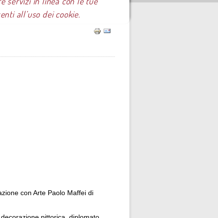
e servizi in linea con le tue
ti all’uso dei cookie.
azione con Arte Paolo Maffei di
decorazione pittorica, diplomato