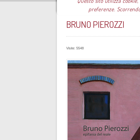
Questo sito utilizza cookie,
preferenze. Scorrendo
Sei qui:
Home
Pubblicazioni
M
BRUNO PIEROZZI
Visite: 5548