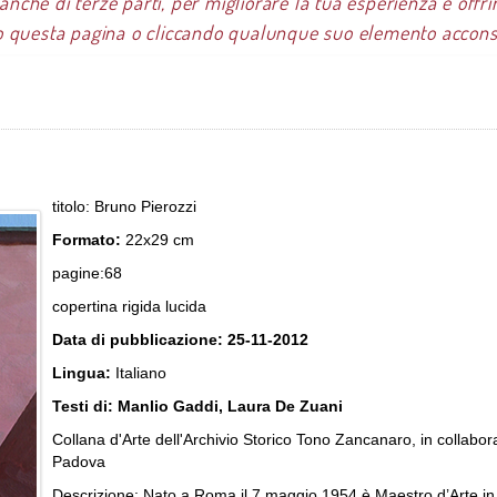
 anche di terze parti, per migliorare la tua esperienza e offrir
 questa pagina o cliccando qualunque suo elemento acconsen
onografie
Bruno Pierozzi
titolo: Bruno Pierozzi
Formato:
22x29 cm
pagine:68
copertina rigida lucida
Data di pubblicazione: 25-11-2012
Lingua:
Italiano
Testi di: Manlio Gaddi, Laura De Zuani
Collana d'Arte dell'Archivio Storico Tono Zancanaro, in collabor
Padova
Descrizione: Nato a Roma il 7 maggio 1954 è Maestro d’Arte in 