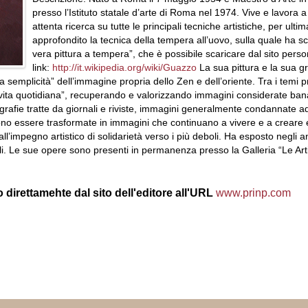
presso l’Istituto statale d’arte di Roma nel 1974. Vive e lavora
attenta ricerca su tutte le principali tecniche artistiche, per ultim
approfondito la tecnica della tempera all’uovo, sulla quale ha scr
vera pittura a tempera”, che è possibile scaricare dal sito pers
link:
http://it.wikipedia.org/wiki/Guazzo
La sua pittura e la sua gr
 semplicità” dell’immagine propria dello Zen e dell’oriente. Tra i temi pred
vita quotidiana”, recuperando e valorizzando immagini considerate banal
rafie tratte da giornali e riviste, immagini generalmente condannate a
ossono essere trasformate in immagini che continuano a vivere e a crear
all’impegno artistico di solidarietà verso i più deboli. Ha esposto negli 
i. Le sue opere sono presenti in permanenza presso la Galleria “Le Art
 direttamehte dal sito dell'editore all'URL
www.prinp.com