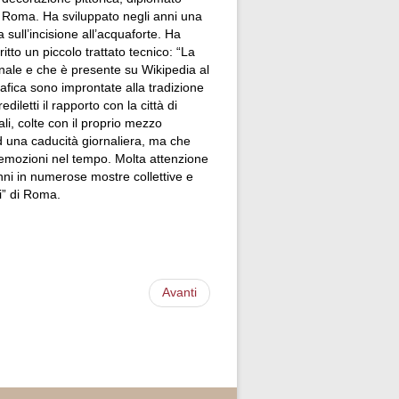
 a Roma. Ha sviluppato negli anni una
a sull’incisione all’acquaforte. Ha
itto un piccolo trattato tecnico: “La
onale e che è presente su Wikipedia al
afica sono improntate alla tradizione
iletti il rapporto con la città di
i, colte con il proprio mezzo
d una caducità giornaliera, ma che
e emozioni nel tempo. Molta attenzione
anni in numerose mostre collettive e
i” di Roma.
Avanti