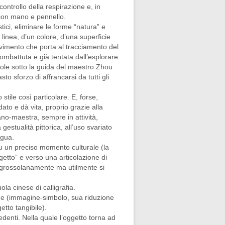
 controllo della respirazione e, in
 con mano e pennello.
tici, eliminare le forme “natura” e
 linea, d’un colore, d’una superficie
ovimento che porta al tracciamento del
ombattuta e già tentata dall’esplorare
gevole sotto la guida del maestro Zhou
o sforzo di affrancarsi da tutti gli
tile così particolare. E, forse,
ato e dà vita, proprio grazie alla
no-maestra, sempre in attività,
stualità pittorica, all’uso svariato
ngua.
 su un preciso momento culturale (la
getto” e verso una articolazione di
to grossolanamente ma utilmente si
ola cinese di calligrafia.
gine (immagine-simbolo, sua riduzione
etto tangibile).
edenti. Nella quale l’oggetto torna ad