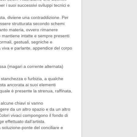
 i suoi successivi sviluppi tecnici e
ista, diviene una contraddizione. Per
 essere strutturata secondo schemi
uanto materia, ovvero rimanere
he mantiene intatte e sempre presenti
formali, gestuali, segniche e
a viva e parlante, appendice del corpo
assa (magari a corrente alternata)
 stanchezza o furbizia, a qualche
sta ancorata ai suoi elementi
quale è presente la strenua, raffinata,
.
 alcune chiavi si vanno
rgere da un altro spazio e da un altro
olori vivaci compongono il fondo di
 effettuato dall’artista.
a soluzione-ponte del conciliare e