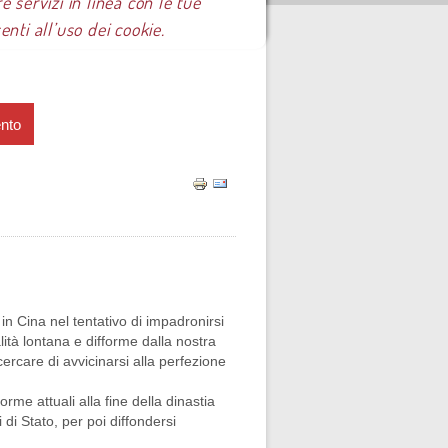
e servizi in linea con le tue
ti all’uso dei cookie.
ento
in Cina nel tentativo di impadronirsi
lità lontana e difforme dalla nostra
ercare di avvicinarsi alla perfezione
forme attuali alla fine della dinastia
i di Stato, per poi diffondersi