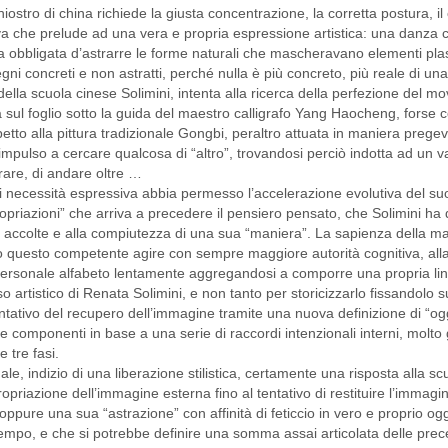
chiostro di china richiede la giusta concentrazione, la corretta postura, il
tiva che prelude ad una vera e propria espressione artistica: una danza
ra obbligata d’astrarre le forme naturali che mascheravano elementi plas
ni concreti e non astratti, perché nulla è più concreto, più reale di una
ella scuola cinese Solimini, intenta alla ricerca della perfezione del m
 sul foglio sotto la guida del maestro calligrafo Yang Haocheng, forse c
rispetto alla pittura tradizionale Gongbi, peraltro attuata in maniera pre
mpulso a cercare qualcosa di “altro”, trovandosi perciò indotta ad un vast
rare, di andare oltre …
 necessità espressiva abbia permesso l’accelerazione evolutiva del suo s
priazioni” che arriva a precedere il pensiero pensato, che Solimini ha d
e accolte e alla compiutezza di una sua “maniera”. La sapienza della ma
questo competente agire con sempre maggiore autorità cognitiva, alla ge
l personale alfabeto lentamente aggregandosi a comporre una propria li
so artistico di Renata Solimini, e non tanto per storicizzarlo fissandolo
entativo del recupero dell’immagine tramite una nuova definizione di “og
le componenti in base a una serie di raccordi intenzionali interni, mol
 tre fasi.
le, indizio di una liberazione stilistica, certamente una risposta alla scu
ropriazione dell’immagine esterna fino al tentativo di restituire l’imma
oppure una sua “astrazione” con affinità di feticcio in vero e proprio ogg
 tempo, e che si potrebbe definire una somma assai articolata delle prec