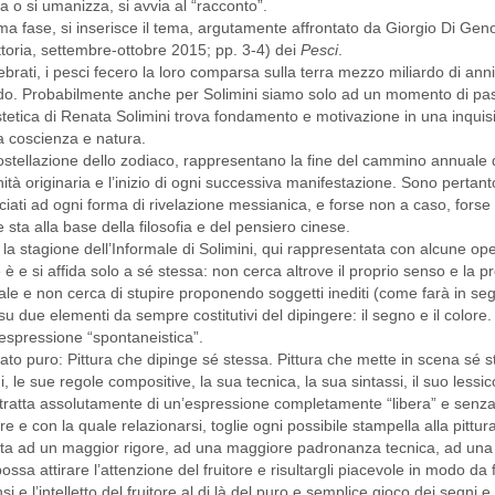
 o si umanizza, si avvia al “racconto”.
ima fase, si inserisce il tema, argutamente affrontato da Giorgio Di Gen
ttoria, settembre-ottobre 2015; pp. 3-4) dei
Pesci
.
tebrati, i pesci fecero la loro comparsa sulla terra mezzo miliardo di anni f
do. Probabilmente anche per Solimini siamo solo ad un momento di passa
etica di Renata Solimini trova fondamento e motivazione in una inquisizi
a coscienza e natura.
ostellazione dello zodiaco, rappresentano la fine del cammino annuale d
unità originaria e l’inizio di ogni successiva manifestazione. Sono pertan
ociati ad ogni forma di rivelazione messianica, e forse non a caso, for
 sta alla base della filosofia e del pensiero cinese.
la stagione dell’Informale di Solimini, qui rappresentata con alcune op
 è e si affida solo a sé stessa: non cerca altrove il proprio senso e la p
e e non cerca di stupire proponendo soggetti inediti (come farà in seg
u due elementi da sempre costitutivi del dipingere: il segno e il colore.
n’espressione “spontaneistica”.
 stato puro: Pittura che dipinge sé stessa. Pittura che mette in scena sé 
le sue regole compositive, la sua tecnica, la sua sintassi, il suo lessico
i tratta assolutamente di un’espressione completamente “libera” e senza 
re e con la quale relazionarsi, toglie ogni possibile stampella alla pittura
rtista ad un maggior rigore, ad una maggiore padronanza tecnica, ad u
sa attirare l’attenzione del fruitore e risultargli piacevole in modo da
 e l’intelletto del fruitore al di là del puro e semplice gioco dei segni 