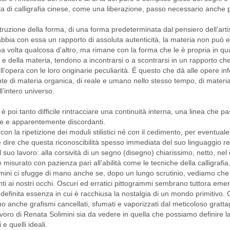
 di calligrafia cinese, come una liberazione, passo necessario anche per
struzione della forma, di una forma predeterminata dal pensiero dell’art
a abbia con essa un rapporto di assoluta autenticità, la materia non può
a volta qualcosa d’altro, ma rimane con la forma che le è propria in q
a e della materia, tendono a incontrarsi o a scontrarsi in un rapporto c
ll’opera con le loro originarie peculiarità. È questo che dà alle opere in
nte di materia organica, di reale e umano nello stesso tempo, di materi
l’intero universo.
 poi tanto difficile rintracciare una continuità interna, una linea che p
ose e apparentemente discordanti.
 la ripetizione dei moduli stilistici né con il cedimento, per eventuale
dire che questa riconoscibilità spesso immediata del suo linguaggio re
l suo lavoro: alla corsività di un segno (disegno) chiarissimo, netto, nel 
è misurato con pazienza pari all’abilità come le tecniche della calligrafia
limini ci sfugge di mano anche se, dopo un lungo scrutinio, vediamo che
nti ai nostri occhi. Oscuri ed erratici pittogrammi sembrano tuttora eme
finita essenza in cui è racchiusa la nostalgia di un mondo primitivo. C
 anche grafismi cancellati, sfumati e vaporizzati dal meticoloso grattage
 lavoro di Renata Solimini sia da vedere in quella che possiamo definire l
e quelli ideali.