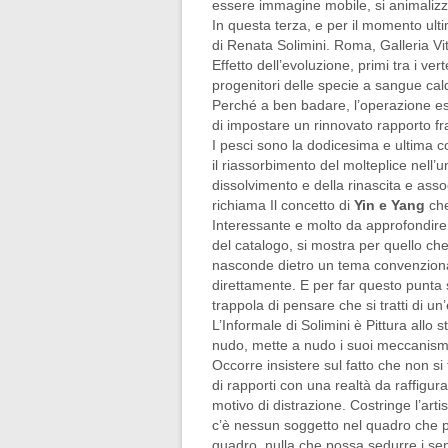
essere immagine mobile, si animalizza
In questa terza, e per il momento ult
di Renata Solimini. Roma, Galleria Vi
Effetto dell’evoluzione, primi tra i ver
progenitori delle specie a sangue cal
Perché a ben badare, l’operazione est
di impostare un rinnovato rapporto fr
I pesci sono la dodicesima e ultima c
il riassorbimento del molteplice nell’
dissolvimento e della rinascita e ass
richiama Il concetto di
Yin e Yang
che
Interessante e molto da approfondire 
del catalogo, si mostra per quello che
nasconde dietro un tema convenzional
direttamente. E per far questo punta s
trappola di pensare che si tratti di u
L’Informale di Solimini è Pittura allo
nudo, mette a nudo i suoi meccanismi, 
Occorre insistere sul fatto che non s
di rapporti con una realtà da raffigura
motivo di distrazione. Costringe l’a
c’è nessun soggetto nel quadro che pos
quadro, nulla che possa sedurre i sensi