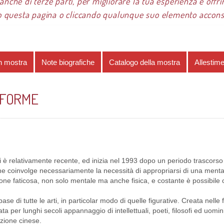
 anche di terze parti, per migliorare la tua esperienza e offrir
 questa pagina o cliccando qualunque suo elemento acconsen
re 2016
Renata Solimini
Un percorso multiforme
n mostra
Note biografiche
Catalogo della mostra
Allestim
IFORME
ni è relativamente recente, ed inizia nel 1993 dopo un periodo trascorso 
 che coinvolge necessariamente la necessità di appropriarsi di una menta
one faticosa, non solo mentale ma anche fisica, e costante è possibile c
base di tutte le arti, in particolar modo di quelle figurative. Creata nelle 
tata per lunghi secoli appannaggio di intellettuali, poeti, filosofi ed uomin
azione cinese.