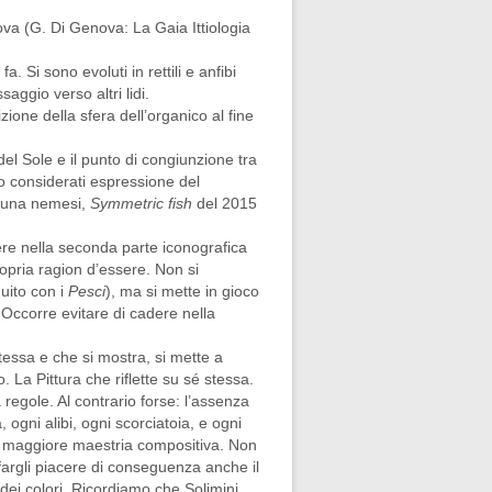
ova (G. Di Genova: La Gaia Ittiologia
a. Si sono evoluti in rettili e anfibi
ggio verso altri lidi.
one della sfera dell’organico al fine
el Sole e il punto di congiunzione tra
to considerati espressione del
se una nemesi,
Symmetric fish
del 2015
ere nella seconda parte iconografica
ropria ragion d’essere. Non si
uito con i
Pesci
), ma si mette in gioco
 Occorre evitare di cadere nella
stessa e che si mostra, si mette a
. La Pittura che riflette su sé stessa.
regole. Al contrario forse: l’assenza
, ogni alibi, ogni scorciatoia, e ogni
na maggiore maestria compositiva. Non
 fargli piacere di conseguenza anche il
e dei colori. Ricordiamo che Solimini