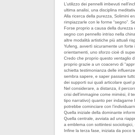
L’utilizzo dei pennelli imbevuti nell’in
ultima analisi, una disciplina medita
Alla ricerca della purezza, Solimini e
rimpiazzarle con le forme “segno”. Seg
Forse proprio a causa della durezza d
segno con pennello intriso nella china
altre modalità artistiche più attuali 
Yufeng, avvertì sicuramente un forte i
orientamenti, uno sforzo cioè di supe
Credo che proprio questo ventaglio di
proprio grazie a un coacervo di “appro
schietta testimonianza delle influenz
sembra sapere, e saper passare tutto 
dei supporti sui quali articolare que
Nel considerare, a distanza, il percor
crisi dell’immagine come mimèsi, il t
tipo narrativo) quanto per indagarne 
potrebbe cominciare con l’individuarne
Quella iniziale della dominante informa
Quella centrale, avviata ad una riapp
a emblema con sottintesi sociologici, 
Infine la terza fase, iniziata da poco