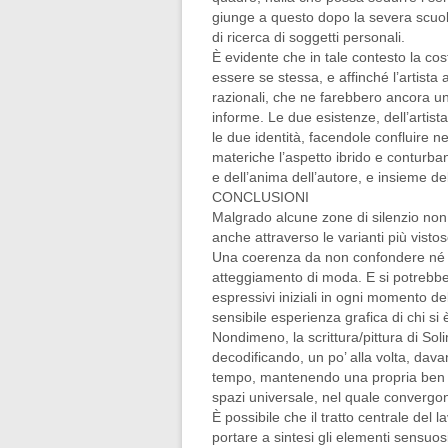
giunge a questo dopo la severa scuola
di ricerca di soggetti personali.
È evidente che in tale contesto la co
essere se stessa, e affinché l’artist
razionali, che ne farebbero ancora un
informe. Le due esistenze, dell’artist
le due identità, facendole confluire ne
materiche l’aspetto ibrido e conturba
e dell’anima dell’autore, e insieme del
CONCLUSIONI
Malgrado alcune zone di silenzio non è
anche attraverso le varianti più vist
Una coerenza da non confondere né con
atteggiamento di moda. E si potrebbe 
espressivi iniziali in ogni momento de
sensibile esperienza grafica di chi si 
Nondimeno, la scrittura/pittura di So
decodificando, un po’ alla volta, dava
tempo, mantenendo una propria ben de
spazi universale, nel quale convergono
È possibile che il tratto centrale del
portare a sintesi gli elementi sensuosi 