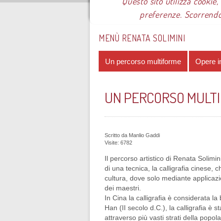
Questo sito utilizza cookie,
preferenze. Scorrendo
Sei qui:
Home
Le mostre
Most
MENÙ RENATA SOLIMINI
Un percorso multiforme
Opere i
UN PERCORSO MULT
Scritto da
Manlio Gaddi
Visite: 6782
Il percorso artistico di Renata Solimi
di una tecnica, la calligrafia cinese,
cultura, dove solo mediante applicazi
dei maestri.
In Cina la calligrafia è considerata la 
Han (II secolo d.C.), la calligrafia è s
attraverso più vasti strati della popol