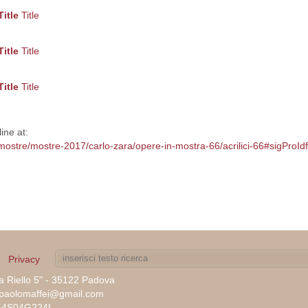
Title
Title
Title
Title
Title
Title
ine at:
e-mostre/mostre-2017/carlo-zara/opere-in-mostra-66/acrilici-66#sigProI
Privacy
ia Riello 5" - 35122 Padova
tepaolomaffei@gmail.com
A54S04G224L