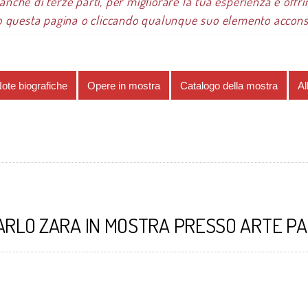
 anche di terze parti, per migliorare la tua esperienza e offrir
 questa pagina o cliccando qualunque suo elemento acconsen
re 2017
Carlo Zara
Opere in mostra
Acrilici
ote biografiche
Opere in mostra
Catalogo della mostra
Al
ARLO ZARA IN MOSTRA PRESSO ARTE P