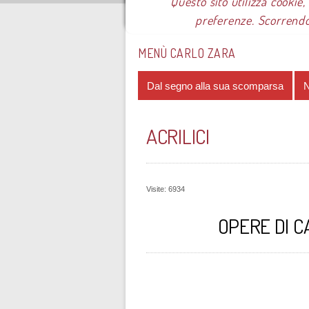
Questo sito utilizza cookie,
preferenze. Scorrendo
Sei qui:
Home
Le mostre
Most
MENÙ CARLO ZARA
Dal segno alla sua scomparsa
N
ACRILICI
Visite: 6934
OPERE DI C