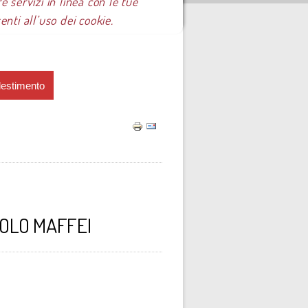
e servizi in linea con le tue
ti all’uso dei cookie.
lestimento
AOLO MAFFEI