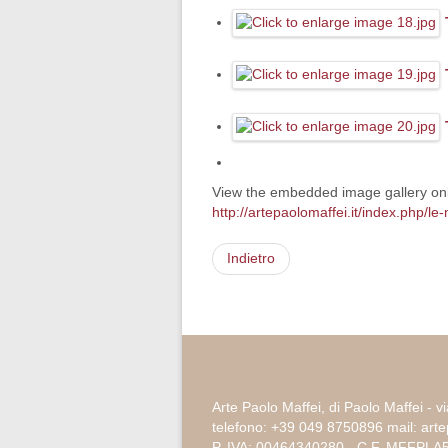
View the embedded image gallery onl
http://artepaolomaffei.it/index.php/l
Indietro
Arte Paolo Maffei, di Paolo Maffei - v
telefono: +39 049 8750896 mail: ar
P. IVA: 00464340280 - C.F. MFFPL