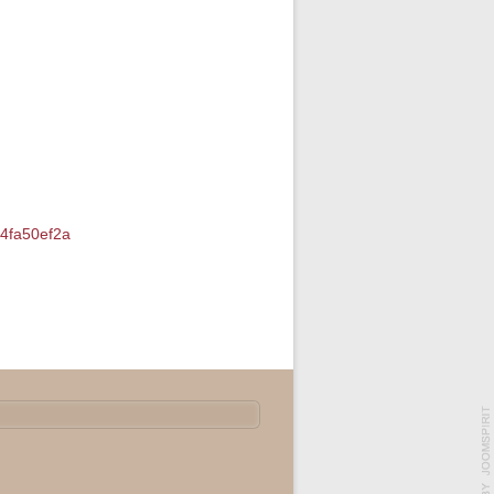
df4fa50ef2a