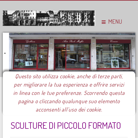
MENU
Questo sito utilizza cookie, anche di terze parti,
per migliorare la tua esperienza e offrire servizi
Sei qui:
Home
Le mostre
Mostre 2016
Adriano De Luca
in linea con le tue preferenze. Scorrendo questa
pagina o cliccando qualunque suo elemento
60 Adriano De Luca
acconsenti all’uso dei cookie.
SCULTURE DI PICCOLO FORMATO